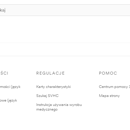
ŚCI
REGULACJE
POMOC
ości (język
Karty charakterystyki
Centrum pomocy
Szukaj SVHC
Mapa strony
owe (język
Instrukcja używania wyrobu
medycznego