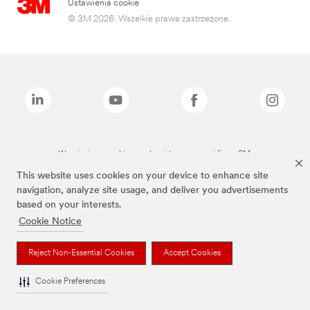
Ustawienia cookie
© 3M 2026. Wszelkie prawa zastrzeżone.
Wymienione marki są znakami towarowymi firmy 3M.
This website uses cookies on your device to enhance site
navigation, analyze site usage, and deliver you advertisements
based on your interests.
Cookie Notice
Reject Non-Essential Cookies
Accept Cookies
Cookie Preferences