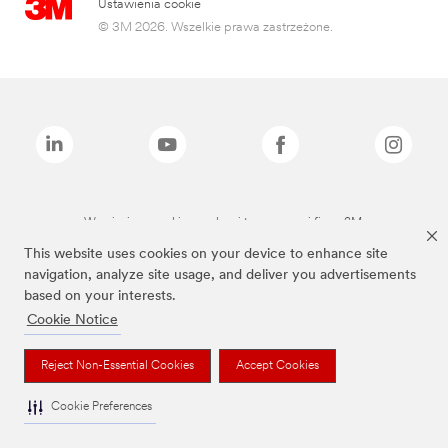
Ustawienia cookie
© 3M 2026. Wszelkie prawa zastrzeżone.
Wymienione marki są znakami towarowymi firmy 3M.
This website uses cookies on your device to enhance site
navigation, analyze site usage, and deliver you advertisements
based on your interests.
Cookie Notice
Reject Non-Essential Cookies
Accept Cookies
Cookie Preferences