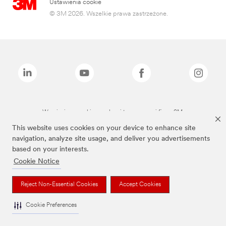
Ustawienia cookie
© 3M 2026. Wszelkie prawa zastrzeżone.
Wymienione marki są znakami towarowymi firmy 3M.
This website uses cookies on your device to enhance site
navigation, analyze site usage, and deliver you advertisements
based on your interests.
Cookie Notice
Reject Non-Essential Cookies
Accept Cookies
Cookie Preferences