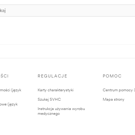
ŚCI
REGULACJE
POMOC
ości (język
Karty charakterystyki
Centrum pomocy
Szukaj SVHC
Mapa strony
owe (język
Instrukcja używania wyrobu
medycznego