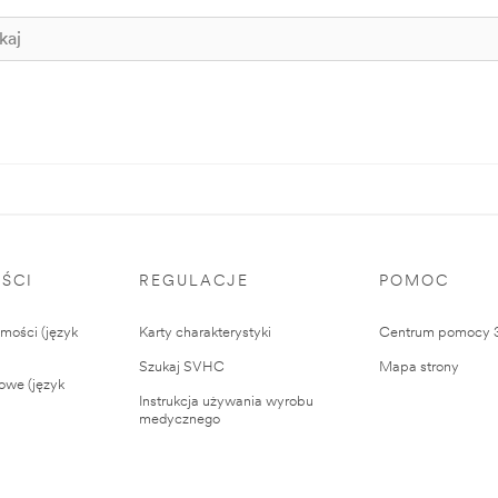
ŚCI
REGULACJE
POMOC
ości (język
Karty charakterystyki
Centrum pomocy
Szukaj SVHC
Mapa strony
owe (język
Instrukcja używania wyrobu
medycznego