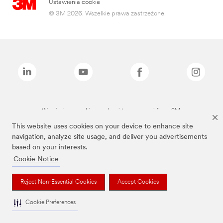
Ustawienia cookie
© 3M 2026. Wszelkie prawa zastrzeżone.
Wymienione marki są znakami towarowymi firmy 3M.
This website uses cookies on your device to enhance site
navigation, analyze site usage, and deliver you advertisements
based on your interests.
Cookie Notice
Reject Non-Essential Cookies
Accept Cookies
Cookie Preferences