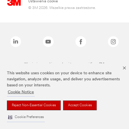
Ustawienia cookie
© 3M 2026. Wszelkie prawa zastrzeżone.
Wymienione marki są znakami towarowymi firmy 3M.
This website uses cookies on your device to enhance site
navigation, analyze site usage, and deliver you advertisements
based on your interests.
Cookie Notice
Reject Non-Essential Cookies
Accept Cookies
Cookie Preferences