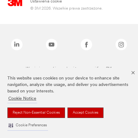
Ustawienia cookie
© 3M 2026. Wszelkie prawa zastrzeżone.
Wymienione marki są znakami towarowymi firmy 3M.
This website uses cookies on your device to enhance site
navigation, analyze site usage, and deliver you advertisements
based on your interests.
Cookie Notice
Reject Non-Essential Cookies
Accept Cookies
Cookie Preferences