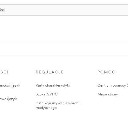
ŚCI
REGULACJE
POMOC
ości (język
Karty charakterystyki
Centrum pomocy
Szukaj SVHC
Mapa strony
owe (język
Instrukcja używania wyrobu
medycznego