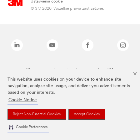
Ustawienia cookie
© 3M 2026. Wszelkie prawa zastrzeżone.
Wymienione marki są znakami towarowymi firmy 3M.
This website uses cookies on your device to enhance site
navigation, analyze site usage, and deliver you advertisements
based on your interests.
Cookie Notice
Reject Non-Essential Cookies
Accept Cookies
Cookie Preferences