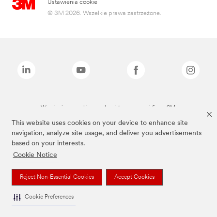
Ustawienia cookie
© 3M 2026. Wszelkie prawa zastrzeżone.
Wymienione marki są znakami towarowymi firmy 3M.
This website uses cookies on your device to enhance site
navigation, analyze site usage, and deliver you advertisements
based on your interests.
Cookie Notice
Reject Non-Essential Cookies
Accept Cookies
Cookie Preferences