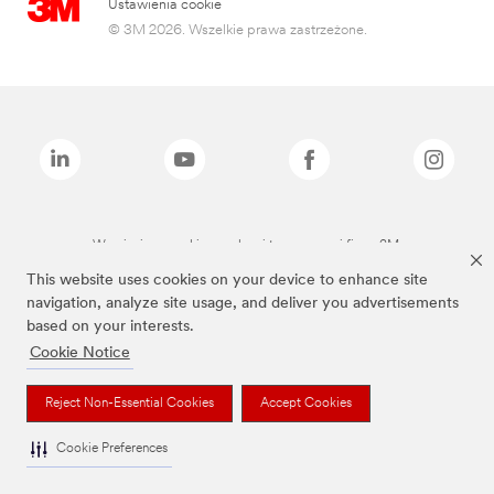
Ustawienia cookie
© 3M 2026. Wszelkie prawa zastrzeżone.
Wymienione marki są znakami towarowymi firmy 3M.
This website uses cookies on your device to enhance site
navigation, analyze site usage, and deliver you advertisements
based on your interests.
Cookie Notice
Reject Non-Essential Cookies
Accept Cookies
Cookie Preferences