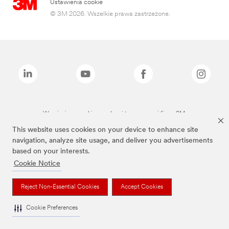
Ustawienia cookie
© 3M 2026. Wszelkie prawa zastrzeżone.
Wymienione marki są znakami towarowymi firmy 3M.
This website uses cookies on your device to enhance site
navigation, analyze site usage, and deliver you advertisements
based on your interests.
Cookie Notice
Reject Non-Essential Cookies
Accept Cookies
Cookie Preferences