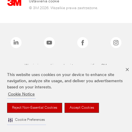
Ustawienia cookie
© 3M 2026. Wszelkie prawa zastrzeżone.
Wymienione marki są znakami towarowymi firmy 3M.
This website uses cookies on your device to enhance site
navigation, analyze site usage, and deliver you advertisements
based on your interests.
Cookie Notice
Reject Non-Essential Cookies
Accept Cookies
Cookie Preferences