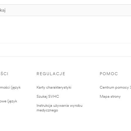
ŚCI
REGULACJE
POMOC
ości (język
Karty charakterystyki
Centrum pomocy
Szukaj SVHC
Mapa strony
owe (język
Instrukcja używania wyrobu
medycznego