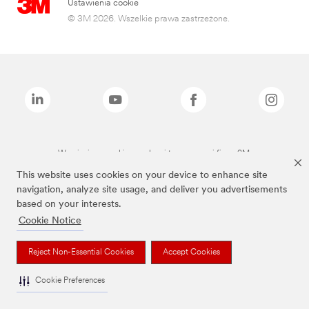
Ustawienia cookie
© 3M 2026. Wszelkie prawa zastrzeżone.
Wymienione marki są znakami towarowymi firmy 3M.
This website uses cookies on your device to enhance site
navigation, analyze site usage, and deliver you advertisements
based on your interests.
Cookie Notice
Reject Non-Essential Cookies
Accept Cookies
Cookie Preferences