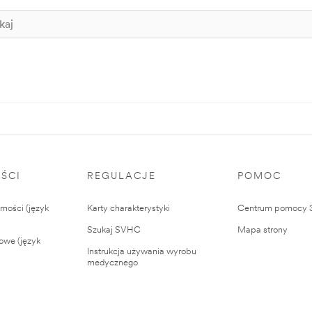
ŚCI
REGULACJE
POMOC
ości (język
Karty charakterystyki
Centrum pomocy
Szukaj SVHC
Mapa strony
owe (język
Instrukcja używania wyrobu
medycznego