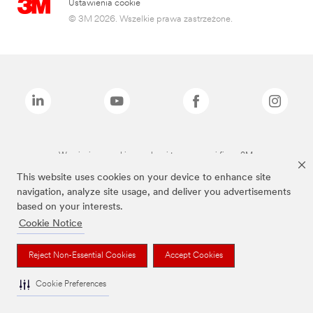
Ustawienia cookie
© 3M 2026. Wszelkie prawa zastrzeżone.
Wymienione marki są znakami towarowymi firmy 3M.
This website uses cookies on your device to enhance site
navigation, analyze site usage, and deliver you advertisements
based on your interests.
Cookie Notice
Reject Non-Essential Cookies
Accept Cookies
Cookie Preferences