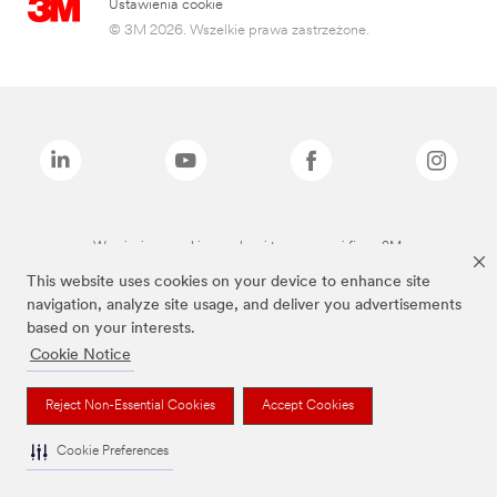
Ustawienia cookie
© 3M 2026. Wszelkie prawa zastrzeżone.
Wymienione marki są znakami towarowymi firmy 3M.
This website uses cookies on your device to enhance site
navigation, analyze site usage, and deliver you advertisements
based on your interests.
Cookie Notice
Reject Non-Essential Cookies
Accept Cookies
Cookie Preferences