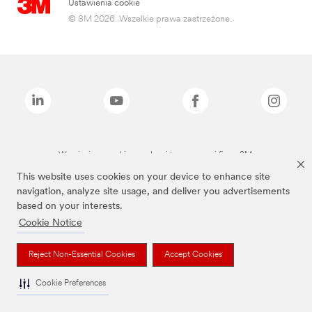
Ustawienia cookie
© 3M 2026. Wszelkie prawa zastrzeżone.
Wymienione marki są znakami towarowymi firmy 3M.
This website uses cookies on your device to enhance site
navigation, analyze site usage, and deliver you advertisements
based on your interests.
Cookie Notice
Reject Non-Essential Cookies
Accept Cookies
Cookie Preferences