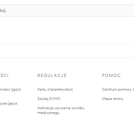
ŚCI
REGULACJE
POMOC
ości (język
Karty charakterystyki
Centrum pomocy
Szukaj SVHC
Mapa strony
owe (język
Instrukcja używania wyrobu
medycznego