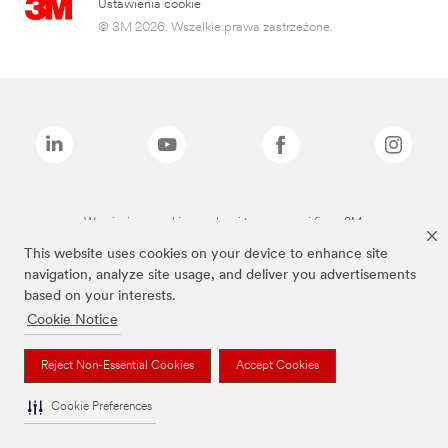
Ustawienia cookie
© 3M 2026. Wszelkie prawa zastrzeżone.
Wymienione marki są znakami towarowymi firmy 3M.
This website uses cookies on your device to enhance site
navigation, analyze site usage, and deliver you advertisements
based on your interests.
Cookie Notice
Reject Non-Essential Cookies
Accept Cookies
Cookie Preferences