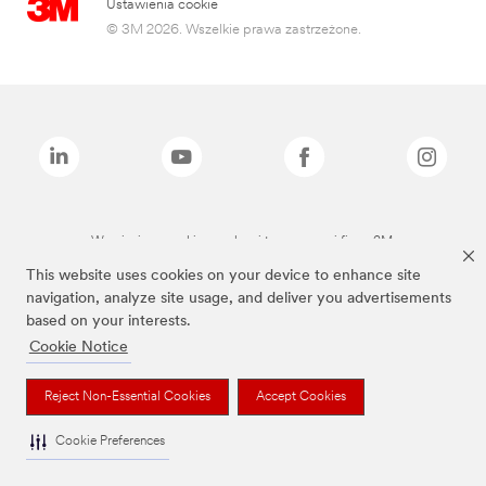
Ustawienia cookie
© 3M 2026. Wszelkie prawa zastrzeżone.
Wymienione marki są znakami towarowymi firmy 3M.
This website uses cookies on your device to enhance site
navigation, analyze site usage, and deliver you advertisements
based on your interests.
Cookie Notice
Reject Non-Essential Cookies
Accept Cookies
Cookie Preferences