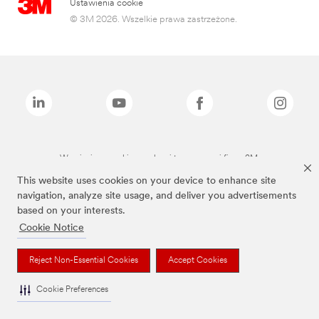
Ustawienia cookie
© 3M 2026. Wszelkie prawa zastrzeżone.
Wymienione marki są znakami towarowymi firmy 3M.
This website uses cookies on your device to enhance site
navigation, analyze site usage, and deliver you advertisements
based on your interests.
Cookie Notice
Reject Non-Essential Cookies
Accept Cookies
Cookie Preferences