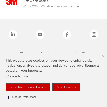
Ustawienia cookie
© 3M 2026. Wszelkie prawa zastrzeżone.
Wymienione marki są znakami towarowymi firmy 3M.
This website uses cookies on your device to enhance site
navigation, analyze site usage, and deliver you advertisements
based on your interests.
Cookie Notice
Reject Non-Essential Cookies
Accept Cookies
Cookie Preferences