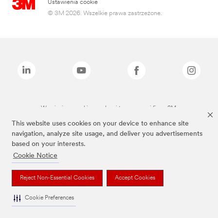
Ustawienia cookie
© 3M 2026. Wszelkie prawa zastrzeżone.
Wymienione marki są znakami towarowymi firmy 3M.
This website uses cookies on your device to enhance site
navigation, analyze site usage, and deliver you advertisements
based on your interests.
Cookie Notice
Reject Non-Essential Cookies
Accept Cookies
Cookie Preferences