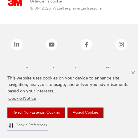
Ustawienia cookie
© 3M 2026. Wszelkie prawa zastrzeżone.
Wymienione marki są znakami towarowymi firmy 3M.
This website uses cookies on your device to enhance site
navigation, analyze site usage, and deliver you advertisements
based on your interests.
Cookie Notice
Reject Non-Essential Cookies
Accept Cookies
Cookie Preferences