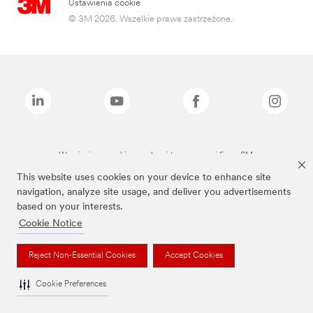
Ustawienia cookie
© 3M 2026. Wszelkie prawa zastrzeżone.
Wymienione marki są znakami towarowymi firmy 3M.
This website uses cookies on your device to enhance site
navigation, analyze site usage, and deliver you advertisements
based on your interests.
Cookie Notice
Reject Non-Essential Cookies
Accept Cookies
Cookie Preferences