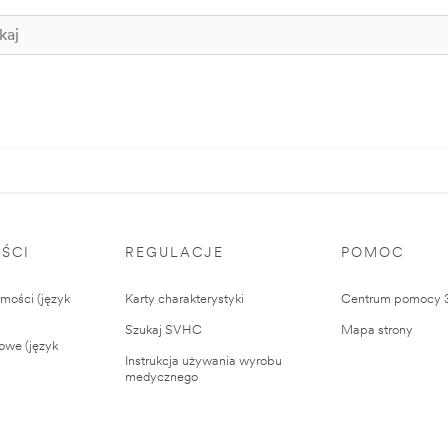
ŚCI
REGULACJE
POMOC
ości (język
Karty charakterystyki
Centrum pomocy
Szukaj SVHC
Mapa strony
owe (język
Instrukcja używania wyrobu
medycznego