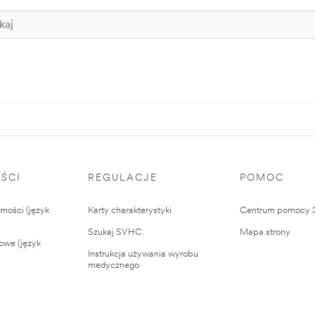
ŚCI
REGULACJE
POMOC
ości (język
Karty charakterystyki
Centrum pomocy
Szukaj SVHC
Mapa strony
owe (język
Instrukcja używania wyrobu
medycznego