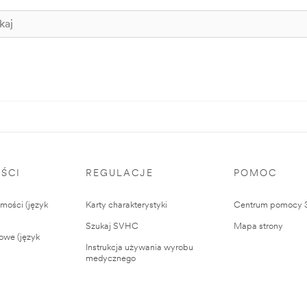
ŚCI
REGULACJE
POMOC
ości (język
Karty charakterystyki
Centrum pomocy
Szukaj SVHC
Mapa strony
owe (język
Instrukcja używania wyrobu
medycznego