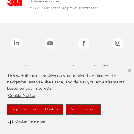
Ustawienia cookie
© 3M 2026. Wszelkie prawa zastrzeżone.
Wymienione marki są znakami towarowymi firmy 3M.
This website uses cookies on your device to enhance site
navigation, analyze site usage, and deliver you advertisements
based on your interests.
Cookie Notice
Reject Non-Essential Cookies
Accept Cookies
Cookie Preferences