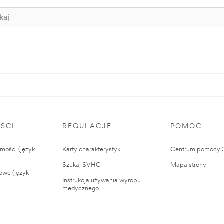
ŚCI
REGULACJE
POMOC
ości (język
Karty charakterystyki
Centrum pomocy
Szukaj SVHC
Mapa strony
owe (język
Instrukcja używania wyrobu
medycznego