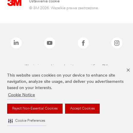
Ustawienia cookie
© 3M 2026. Wszelkie prawa zastrzeżone.
Wymienione marki są znakami towarowymi firmy 3M.
This website uses cookies on your device to enhance site
navigation, analyze site usage, and deliver you advertisements
based on your interests.
Cookie Notice
Reject Non-Essential Cookies
Accept Cookies
Cookie Preferences