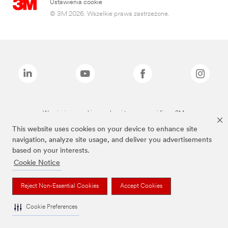
Ustawienia cookie
© 3M 2026. Wszelkie prawa zastrzeżone.
Wymienione marki są znakami towarowymi firmy 3M.
This website uses cookies on your device to enhance site
navigation, analyze site usage, and deliver you advertisements
based on your interests.
Cookie Notice
Reject Non-Essential Cookies
Accept Cookies
Cookie Preferences