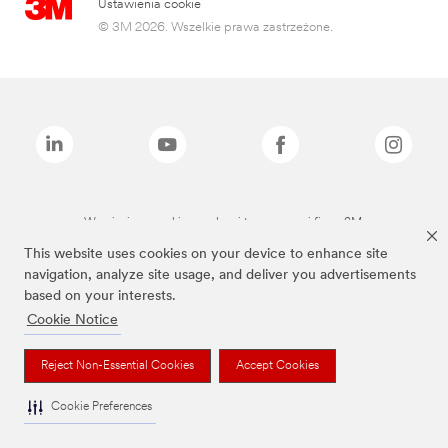
Ustawienia cookie
© 3M 2026. Wszelkie prawa zastrzeżone.
Wymienione marki są znakami towarowymi firmy 3M.
This website uses cookies on your device to enhance site
navigation, analyze site usage, and deliver you advertisements
based on your interests.
Cookie Notice
Reject Non-Essential Cookies
Accept Cookies
Cookie Preferences