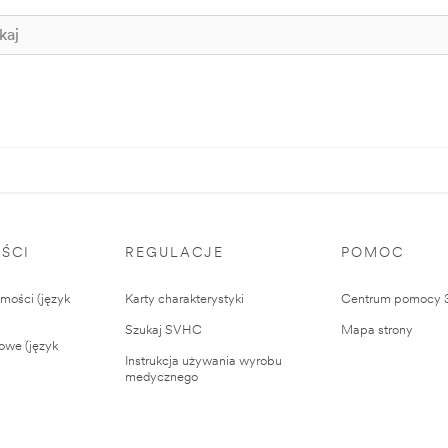
ŚCI
REGULACJE
POMOC
ości (język
Karty charakterystyki
Centrum pomocy
Szukaj SVHC
Mapa strony
owe (język
Instrukcja używania wyrobu
medycznego