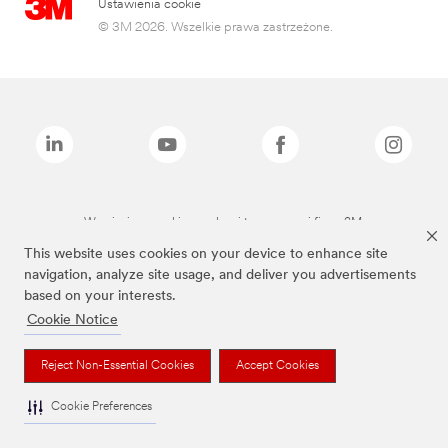
Ustawienia cookie
© 3M 2026. Wszelkie prawa zastrzeżone.
Wymienione marki są znakami towarowymi firmy 3M.
This website uses cookies on your device to enhance site
navigation, analyze site usage, and deliver you advertisements
based on your interests.
Cookie Notice
Reject Non-Essential Cookies
Accept Cookies
Cookie Preferences