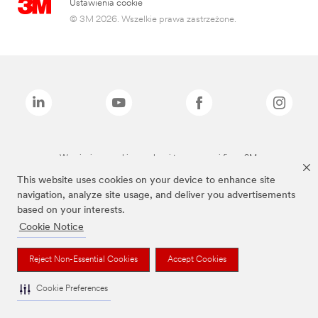
Ustawienia cookie
© 3M 2026. Wszelkie prawa zastrzeżone.
Wymienione marki są znakami towarowymi firmy 3M.
This website uses cookies on your device to enhance site
navigation, analyze site usage, and deliver you advertisements
based on your interests.
Cookie Notice
Reject Non-Essential Cookies
Accept Cookies
Cookie Preferences