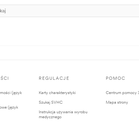
ŚCI
REGULACJE
POMOC
ości (język
Karty charakterystyki
Centrum pomocy
Szukaj SVHC
Mapa strony
owe (język
Instrukcja używania wyrobu
medycznego