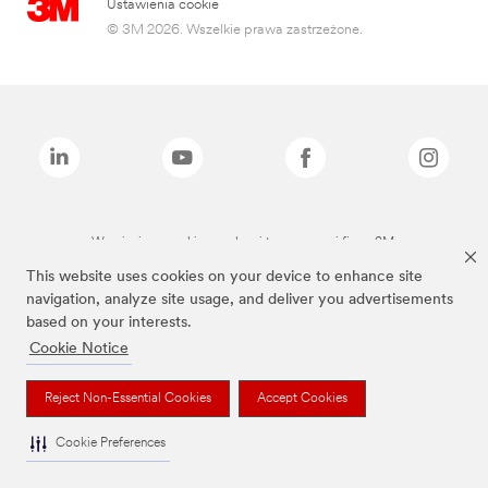
Ustawienia cookie
© 3M 2026. Wszelkie prawa zastrzeżone.
Wymienione marki są znakami towarowymi firmy 3M.
This website uses cookies on your device to enhance site
navigation, analyze site usage, and deliver you advertisements
based on your interests.
Cookie Notice
Reject Non-Essential Cookies
Accept Cookies
Cookie Preferences