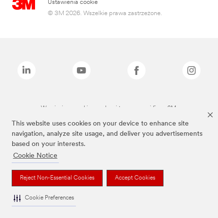
Ustawienia cookie
© 3M 2026. Wszelkie prawa zastrzeżone.
Wymienione marki są znakami towarowymi firmy 3M.
This website uses cookies on your device to enhance site
navigation, analyze site usage, and deliver you advertisements
based on your interests.
Cookie Notice
Reject Non-Essential Cookies
Accept Cookies
Cookie Preferences