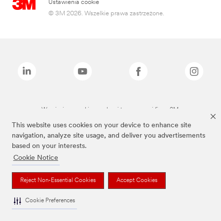
Ustawienia cookie
© 3M 2026. Wszelkie prawa zastrzeżone.
Wymienione marki są znakami towarowymi firmy 3M.
This website uses cookies on your device to enhance site
navigation, analyze site usage, and deliver you advertisements
based on your interests.
Cookie Notice
Reject Non-Essential Cookies
Accept Cookies
Cookie Preferences