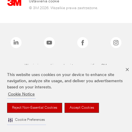
Ustawienia cookie
© 3M 2026. Wszelkie prawa zastrzeżone.
Wymienione marki są znakami towarowymi firmy 3M.
This website uses cookies on your device to enhance site
navigation, analyze site usage, and deliver you advertisements
based on your interests.
Cookie Notice
Reject Non-Essential Cookies
Accept Cookies
Cookie Preferences