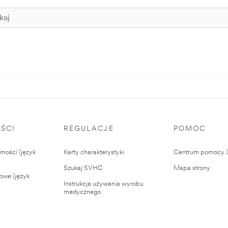
ŚCI
REGULACJE
POMOC
ości (język
Karty charakterystyki
Centrum pomocy
Szukaj SVHC
Mapa strony
owe (język
Instrukcja używania wyrobu
medycznego