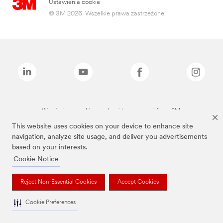
Ustawienia cookie
© 3M 2026. Wszelkie prawa zastrzeżone.
Wymienione marki są znakami towarowymi firmy 3M.
This website uses cookies on your device to enhance site
navigation, analyze site usage, and deliver you advertisements
based on your interests.
Cookie Notice
Reject Non-Essential Cookies
Accept Cookies
Cookie Preferences