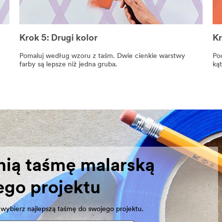
Krok 5: Drugi kolor
Kr
Pomaluj według wzoru z taśm. Dwie cienkie warstwy
Pod
farby są lepsze niż jedna gruba.
ką
ią taśmę malarską
go projektu
wybierz najlepszą taśmę do swojego projektu.