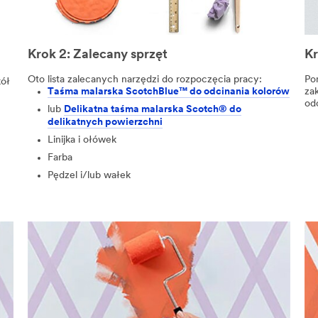
Krok 2: Zalecany sprzęt
Kr
Oto lista zalecanych narzędzi do rozpoczęcia pracy:
Po
kół
Taśma malarska ScotchBlue™ do odcinania kolorów
za
od
lub
Delikatna taśma malarska Scotch® do
delikatnych powierzchni
Linijka i ołówek
Farba
Pędzel i/lub wałek