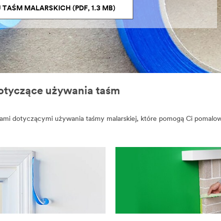
TAŚM MALARSKICH (PDF, 1.3 MB)
dotyczące używania taśm
mi dotyczącymi używania taśmy malarskiej, które pomogą Ci pomalować 