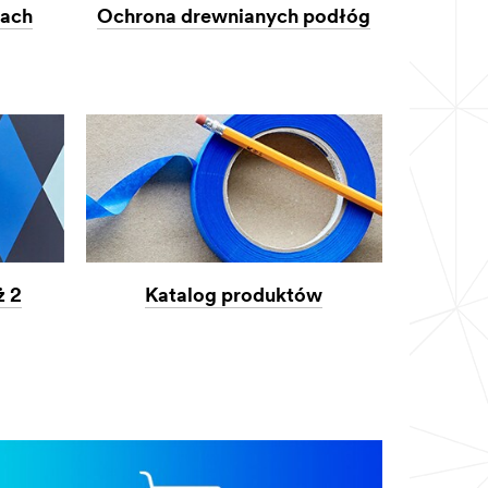
iach
Ochrona drewnianych podłóg
ż 2
Katalog produktów