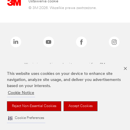
Ustawienia cookie
© 3M 2026. Wszelkie prawa zastrzeżone.
Wymienione marki są znakami towarowymi firmy 3M.
This website uses cookies on your device to enhance site
navigation, analyze site usage, and deliver you advertisements
based on your interests.
Cookie Notice
Reject Non-Essential Cookies
Accept Cookies
Cookie Preferences