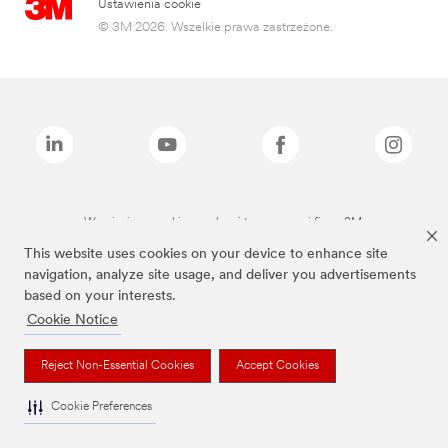
Ustawienia cookie
© 3M 2026. Wszelkie prawa zastrzeżone.
Wymienione marki są znakami towarowymi firmy 3M.
This website uses cookies on your device to enhance site
navigation, analyze site usage, and deliver you advertisements
based on your interests.
Cookie Notice
Reject Non-Essential Cookies
Accept Cookies
Cookie Preferences